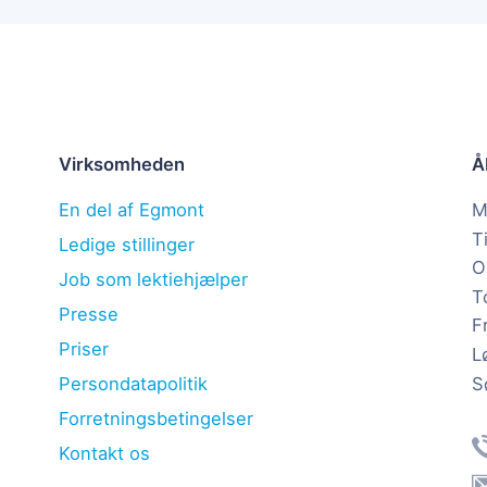
Virksomheden
Å
En del af Egmont
M
T
Ledige stillinger
O
Job som lektiehjælper
T
Presse
F
Priser
L
S
Persondatapolitik
Forretningsbetingelser
Kontakt os