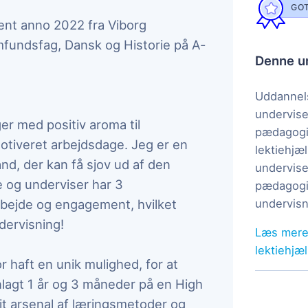
GOT
dent anno 2022 fra Viborg
undsfag, Dansk og Historie på A-
Denne un
Uddannels
undervise
ger med positiv aroma til
pædagogi
motiveret arbejdsdage. Jeg er en
lektiehjæl
nd, der kan få sjov ud af den
undervise
 og underviser har 3
pædagogis
arbejde og engagement, hvilket
undervisn
ndervisning!
Læs mere
lektiehjæ
or haft en unik mulighed, for at
lagt 1 år og 3 måneder på en High
mit arsenal af læringsmetoder og