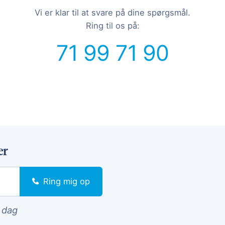
Vi er klar til at svare på dine spørgsmål.
Ring til os på:
71 99 71 90
er
Ring mig op
i dag