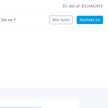
En del af
Om os
Bliv tutor
Kontakt os
Vores eksperter
Sikring af kvalitet
Pædagogisk grundlag
Skoler og kommuner
Job som lektiehjælper
Job som erfaren underviser