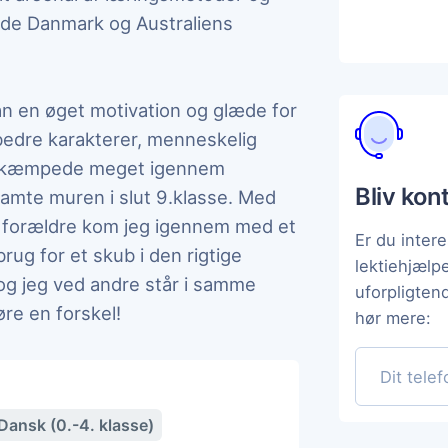
både Danmark og Australiens
n en øget motivation og glæde for
bedre karakterer, menneskelig
eg kæmpede meget igennem
Bliv kon
ramte muren i slut 9.klasse. Med
e forældre kom jeg igennem med et
Er du intere
rug for et skub i den rigtige
lektiehjælp
 og jeg ved andre står i samme
uforpligten
øre en forskel!
hør mere:
Dansk (0.-4. klasse)