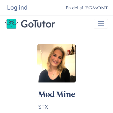
Log ind
Søg
En del af
Lektiehjælp
Eksamenshjælp
Hjælp til ordblinde
Kundeudtalelser
Undervisere
Mød Mine
STX