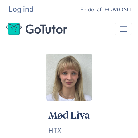
Log ind
Søg
En del af
Lektiehjælp
Eksamenshjælp
Hjælp til ordblinde
Kundeudtalelser
Undervisere
Mød Liva
HTX