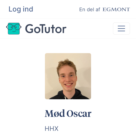
Log ind
Søg
En del af
Lektiehjælp
Eksamenshjælp
Hjælp til ordblinde
Kundeudtalelser
Undervisere
Mød Oscar
HHX