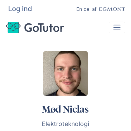
Log ind
Søg
En del af
Lektiehjælp
Eksamenshjælp
Hjælp til ordblinde
Kundeudtalelser
Undervisere
Mød Niclas
Elektroteknologi