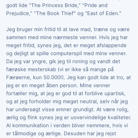
godt lide "The Princess Bride," "Pride and
Prejudice," "The Book Thief" og "East of Eden."
Jeg bruger min fritid til at lave mad, træne og være
sammen med mine nærmeste venner. Hvis jeg har
meget fritid, synes jeg, det er meget afslappende
og dejligt at spille computerspil med mine venner.
Da jeg var yngre, gik jeg til roning og vandt det
færøske mesterskab (vi er ikke så mange på
Færøerne, kun 50.000!). Jeg kan godt lide at tro, at
jeg er en meget åben person. Mine venner
fortæller mig, at jeg er god til at forblive upartisk,
og at jeg forholder mig meget neutral, selv når jeg
har undersøgt visse emner grundigt. At være rolig,
ærlig og flink synes jeg er uovervindelige kvaliteter.
Al kommunikation i verden bliver nemmere, hvis vi
er tålmodige og ærlige. Desuden har jeg rejst