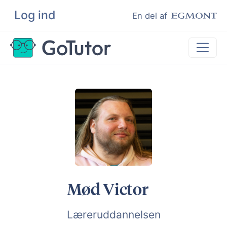
Log ind
Søg
En del af
Lektiehjælp
Eksamenshjælp
Hjælp til ordblinde
Kundeudtalelser
Undervisere
Mød Victor
Læreruddannelsen