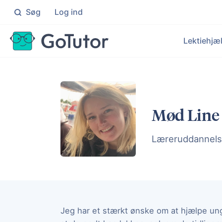
Søg
Log ind
Søg
Lektiehjæ
Folkeskolen
Ma
Individuel hjælp til elever i 0
Knæ
Le
Ek
Gymnasiet
Da
Mød Line
Målrettet hjælp til elever på
Få i
Hj
Ku
En
Læreruddannel
Un
Målr
Jeg har et stærkt ønske om at hjælpe un