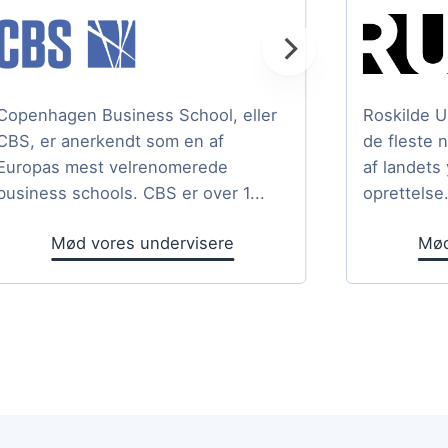
Copenhagen Business School, eller
Roskilde U
CBS, er anerkendt som en af
de fleste 
Europas mest velrenomerede
af landets
business schools. CBS er over 1...
oprettelse.
Mød vores undervisere
Mød