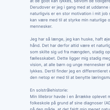
at de godt kan lykkes, selvom de tidligere
Derudover er jeg i gang med at uddanne mi
naturligvis er en stor motivation i mit job
kan være med til at styrke min naturlig
mennesker.
Jeg har så længe, jeg kan huske, haft øj
hånd. Det har derfor altid være et naturli
som skilte sig ud fra mængden, stadig op
fællesskabet. Dette ligger mig stadig meg
vision, at alle børn og unge mennesker ska
lykkes. Dertil finder jeg en differentiere
den netop er med til at benytte læringsmå
En solstrålehistorie:
Min lillebror havde i en årrække oplevet
folkeskole på grund af sine diagnoser (
på den måde, at det faldt mig meget natur