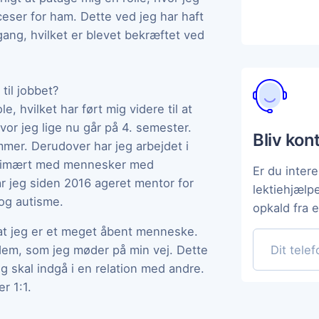
eser for ham. Dette ved jeg har haft
ang, hvilket er blevet bekræftet ved
 til jobbet?
, hvilket har ført mig videre til at
or jeg lige nu går på 4. semester.
Bliv kon
mer. Derudover har jeg arbejdet i
 primært med mennesker med
Er du intere
r jeg siden 2016 ageret mentor for
lektiehjælp
og autisme.
opkald fra 
 at jeg er et meget åbent menneske.
dem, som jeg møder på min vej. Dette
eg skal indgå i en relation med andre.
r 1:1.