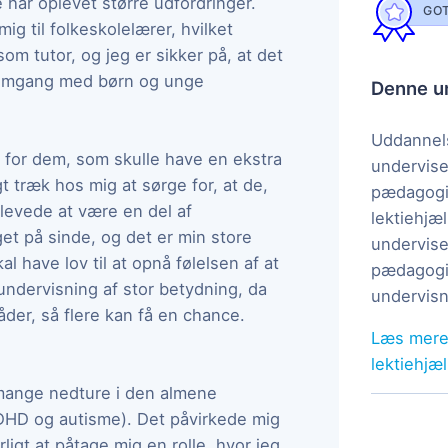
 har oplevet større udfordringer.
GOT
g til folkeskolelærer, hvilket
 som tutor, og jeg er sikker på, at det
e omgang med børn og unge
Denne un
Uddannels
e for dem, som skulle have en ekstra
undervise
gt træk hos mig at sørge for, at de,
pædagogi
levede at være en del af
lektiehjæl
et på sinde, og det er min store
undervise
l have lov til at opnå følelsen af at
pædagogis
t undervisning af stor betydning, da
undervisn
der, så flere kan få en chance.
Læs mere
lektiehjæ
 mange nedture i den almene
ADHD og autisme). Det påvirkede mig
ligt at påtage mig en rolle, hvor jeg