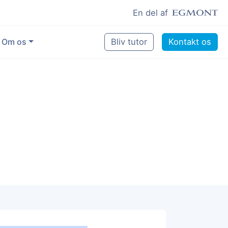
En del af
Om os
Bliv tutor
Kontakt os
Vores eksperter
Sikring af kvalitet
Pædagogisk grundlag
Skoler og kommuner
Job som lektiehjælper
Job som erfaren underviser