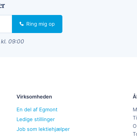
er
Ring mig op
 kl. 09:00
Virksomheden
Å
En del af Egmont
M
T
Ledige stillinger
O
Job som lektiehjælper
T