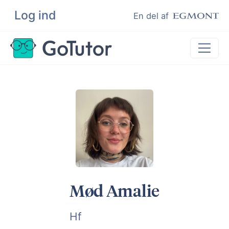
Log ind
Søg
En del af
Lektiehjælp
Eksamenshjælp
Hjælp til ordblinde
Kundeudtalelser
Undervisere
Mød Amalie
Hf