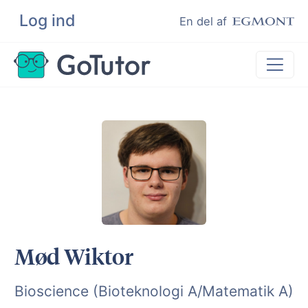
Log ind
Søg
En del af
Lektiehjælp
Eksamenshjælp
Hjælp til ordblinde
Kundeudtalelser
Undervisere
Mød Wiktor
Bioscience (Bioteknologi A/Matematik A)