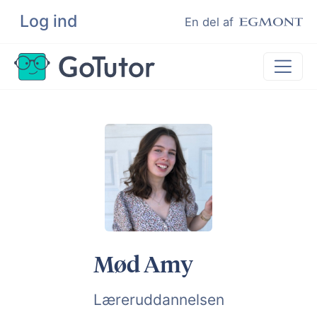
Log ind
Søg
En del af
Lektiehjælp
Eksamenshjælp
Hjælp til ordblinde
Kundeudtalelser
Undervisere
Mød Amy
Læreruddannelsen