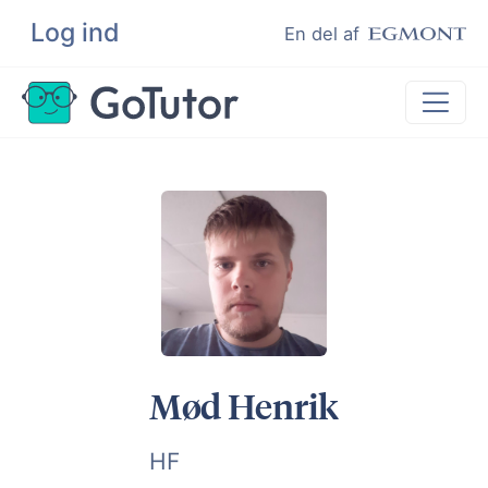
Log ind
Søg
En del af
Lektiehjælp
Eksamenshjælp
Hjælp til ordblinde
Kundeudtalelser
Undervisere
Mød Henrik
HF