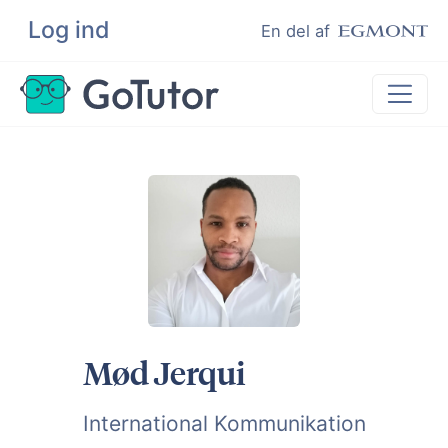
Log ind
Søg
En del af
Lektiehjælp
Eksamenshjælp
Hjælp til ordblinde
Kundeudtalelser
Undervisere
Mød Jerqui
International Kommunikation