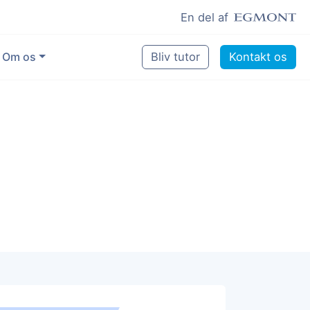
En del af
Om os
Bliv tutor
Kontakt os
Vores eksperter
Sikring af kvalitet
Pædagogisk grundlag
Skoler og kommuner
Job som lektiehjælper
Job som erfaren underviser