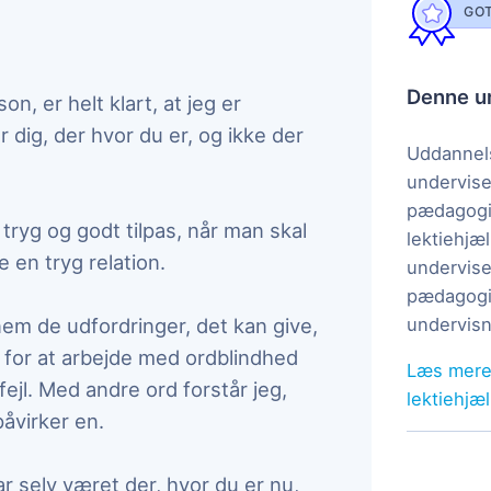
GOT
Denne un
n, er helt klart, at jeg er
dig, der hvor du er, og ikke der
Uddannels
undervise
pædagogi
g tryg og godt tilpas, når man skal
lektiehjæl
 en tryg relation.
undervise
pædagogis
em de udfordringer, det kan give,
undervisn
 for at arbejde med ordblindhed
Læs mere
ejl. Med andre ord forstår jeg,
lektiehjæ
åvirker en.
ar selv været der, hvor du er nu,