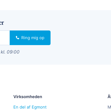
er
Ring mig op
 kl. 09:00
Virksomheden
Å
En del af Egmont
M