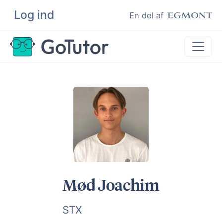
Log ind
Søg
En del af
Lektiehjælp
Eksamenshjælp
Hjælp til ordblinde
Kundeudtalelser
Undervisere
Mød Joachim
STX