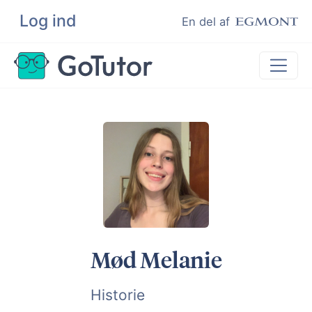
Log ind
Søg
En del af
Lektiehjælp
Eksamenshjælp
Hjælp til ordblinde
Kundeudtalelser
Undervisere
Mød Melanie
Historie