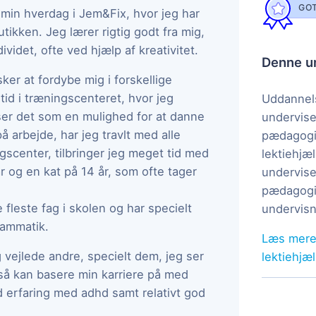
GOT
r min hverdag i Jem&Fix, hvor jeg har
tikken. Jeg lærer rigtig godt fra mig,
dividet, ofte ved hjælp af kreativitet.
Denne un
er at fordybe mig i forskellige
tid i træningscenteret, hvor jeg
Uddannels
 ser det som en mulighed for at danne
undervise
på arbejde, har jeg travlt med alle
pædagogi
ingscenter, tilbringer jeg meget tid med
lektiehjæl
r og en kat på 14 år, som ofte tager
undervise
pædagogis
e fleste fag i skolen og har specielt
undervisn
rammatik.
Læs mere
g vejlede andre, specielt dem, jeg ser
lektiehjæ
også kan basere min karriere på med
 erfaring med adhd samt relativt god