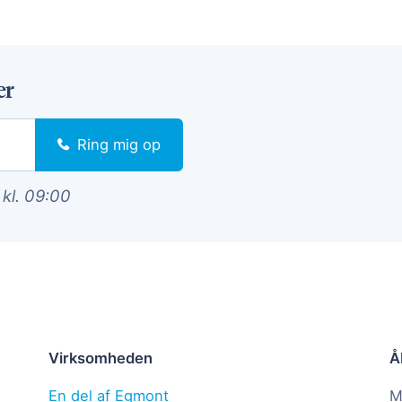
er
Ring mig op
 kl. 09:00
Virksomheden
Å
En del af Egmont
M