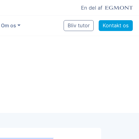
En del af
Om os
Bliv tutor
Kontakt os
Vores eksperter
Sikring af kvalitet
Pædagogisk grundlag
Skoler og kommuner
Job som lektiehjælper
Job som erfaren underviser