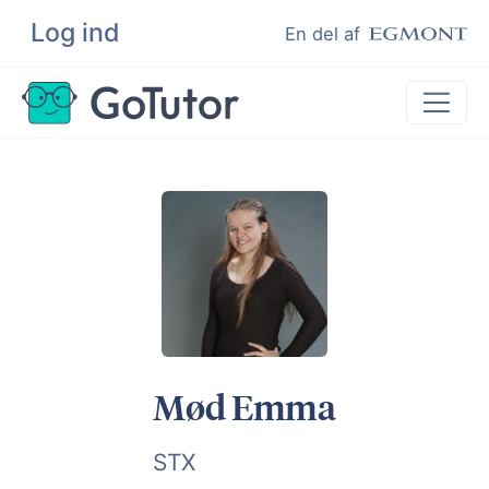
Log ind
Søg
En del af
Lektiehjælp
Eksamenshjælp
Hjælp til ordblinde
Kundeudtalelser
Undervisere
Mød Emma
STX