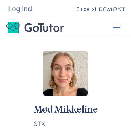
Log ind
Søg
En del af
Lektiehjælp
Eksamenshjælp
Hjælp til ordblinde
Kundeudtalelser
Undervisere
Mød Mikkeline
STX