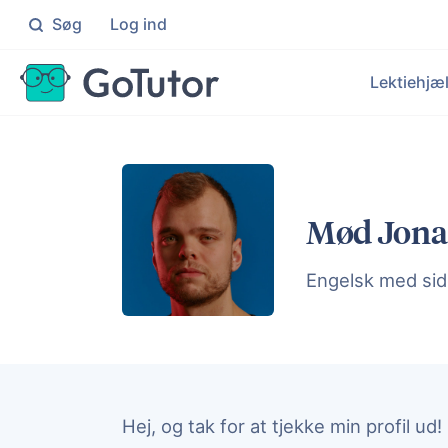
Søg
Log ind
Søg
Lektiehjæ
Folkeskolen
Ma
Individuel hjælp til elever i 0
Knæ
Le
Ek
Gymnasiet
Da
Mød Jona
Målrettet hjælp til elever på
Få i
Hj
Ku
En
Engelsk med sid
Un
Målr
Hej, og tak for at tjekke min profil ud!