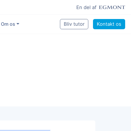
En del af
Om os
Bliv tutor
Kontakt os
Vores eksperter
Sikring af kvalitet
Pædagogisk grundlag
Skoler og kommuner
Job som lektiehjælper
Job som erfaren underviser