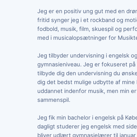
Jeg er en positiv ung gut med en drø
fritid synger jeg i et rockband og mot
fodbold, musik, film, skuespil og per
med i musicalopsætninger for Musikt
Jeg tilbyder undervisning i engelsk og
gymnasieniveau. Jeg er fokuseret på 
tilbyde dig den undervisning du ønske
dig det bedst mulige udbytte af mine
uddannet indenfor musik, men min erfa
sammenspil.
Jeg fik min bachelor i engelsk på Købe
dagligt studerer jeg engelsk med sid
bliver udlært gymnasielærer til januar