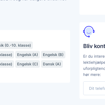
Bliv kon
ik (0.-10. klasse)
klasse)
Engelsk (A)
Engelsk (B)
Er du intere
lektiehjæl
klasse)
Engelsk (C)
Dansk (A)
uforpligten
hør mere: