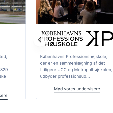
ted,
Københavns Professionshøjskole,
der er en sammenlægning af det
1829
tidligere UCC og Metropolhøjskolen,
ske
udbyder professionsud...
Mød vores undervisere
sere