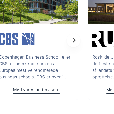
Copenhagen Business School, eller
Roskilde U
CBS, er anerkendt som en af
de fleste 
Europas mest velrenomerede
af landets
business schools. CBS er over 1...
oprettelse.
Mød vores undervisere
Mød