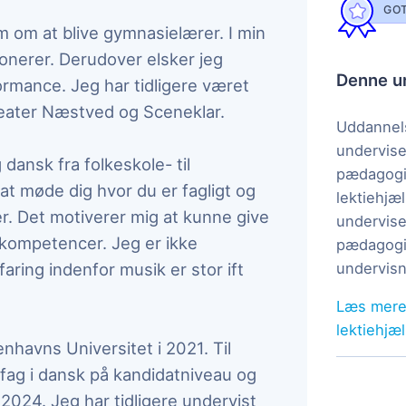
GOT
m om at blive gymnasielærer. I min
ionerer. Derudover elsker jeg
Denne un
formance. Jeg har tidligere været
eater Næstved og Sceneklar.
Uddannels
undervise
 dansk fra folkeskole- til
pædagogi
at møde dig hvor du er fagligt og
lektiehjæl
r. Det motiverer mig at kunne give
undervise
 kompetencer. Jeg er ikke
pædagogis
ring indenfor musik er stor ift
undervisn
Læs mere
lektiehjæ
nhavns Universitet i 2021. Til
efag i dansk på kandidatniveau og
 2024. Jeg har tidligere undervist