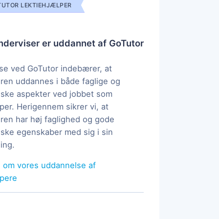
UTOR LEKTIEHJÆLPER
derviser er uddannet af GoTutor
e ved GoTutor indebærer, at
ren uddannes i både faglige og
ske aspekter ved jobbet som
per. Herigennem sikrer vi, at
ren har høj faglighed og gode
ke egenskaber med sig i sin
ing.
 om vores uddannelse af
lpere