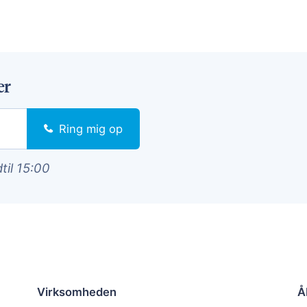
er
Ring mig op
dtil 15:00
Virksomheden
Å