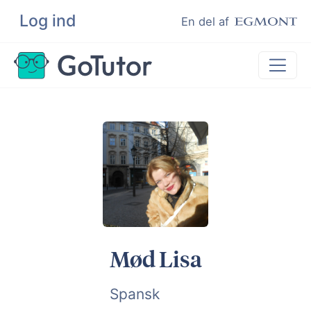
Log ind
Søg
En del af
Lektiehjælp
Eksamenshjælp
Hjælp til ordblinde
Kundeudtalelser
Undervisere
Mød Lisa
Spansk