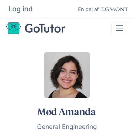
Log ind
Søg
En del af
Lektiehjælp
Eksamenshjælp
Hjælp til ordblinde
Kundeudtalelser
Undervisere
Mød Amanda
General Engineering