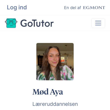
Log ind
Søg
En del af
Lektiehjælp
Eksamenshjælp
Hjælp til ordblinde
Kundeudtalelser
Undervisere
Mød Aya
Læreruddannelsen