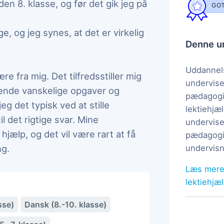
en 8. klasse, og før det gik jeg på
GOT
ge, og jeg synes, at det er virkelig
Denne un
Uddannels
re fra mig. Det tilfredsstiller mig
undervise
adende vanskelige opgaver og
pædagogi
eg det typisk ved at stille
lektiehjæl
l det rigtige svar. Mine
undervise
ælp, og det vil være rart at få
pædagogis
ng.
undervisn
Læs mere
lektiehjæ
sse)
Dansk (8.-10. klasse)