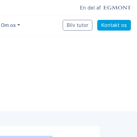
En del af
Om os
Bliv tutor
Kontakt os
Vores eksperter
Sikring af kvalitet
Pædagogisk grundlag
Skoler og kommuner
Job som lektiehjælper
Job som erfaren underviser