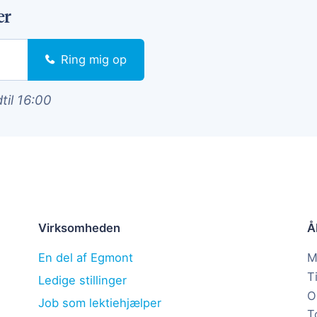
er
Ring mig op
dtil 16:00
Virksomheden
Å
En del af Egmont
M
T
Ledige stillinger
O
Job som lektiehjælper
T