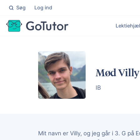
Søg
Log ind
Søg
Lektiehjæ
Folkeskolen
Ma
Individuel hjælp til elever i 0
Knæ
Le
Ek
Gymnasiet
Da
Mød Villy
Målrettet hjælp til elever på
Få i
Hj
Ku
En
IB
Un
Målr
Mit navn er Villy, og jeg går i 3. G p