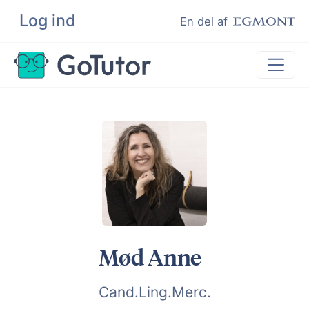
Log ind
Søg
En del af
Lektiehjælp
Eksamenshjælp
Hjælp til ordblinde
Kundeudtalelser
Undervisere
Mød Anne
Cand.Ling.Merc.