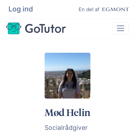
Log ind
Søg
En del af
Lektiehjælp
Eksamenshjælp
Hjælp til ordblinde
Kundeudtalelser
Undervisere
Mød Helin
Socialrådgiver