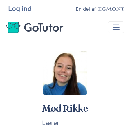
Log ind
Søg
En del af
Lektiehjælp
Eksamenshjælp
Hjælp til ordblinde
Kundeudtalelser
Undervisere
Mød Rikke
Lærer