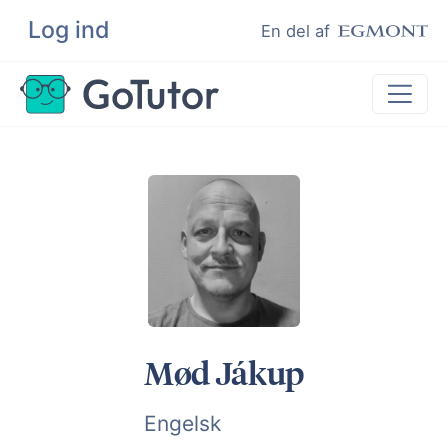
Log ind
Søg
En del af
Lektiehjælp
Eksamenshjælp
Hjælp til ordblinde
Kundeudtalelser
Undervisere
Mød Jákup
Engelsk