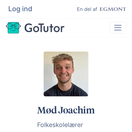
Log ind
Søg
En del af
Lektiehjælp
Eksamenshjælp
Hjælp til ordblinde
Kundeudtalelser
Undervisere
Mød Joachim
Folkeskolelærer