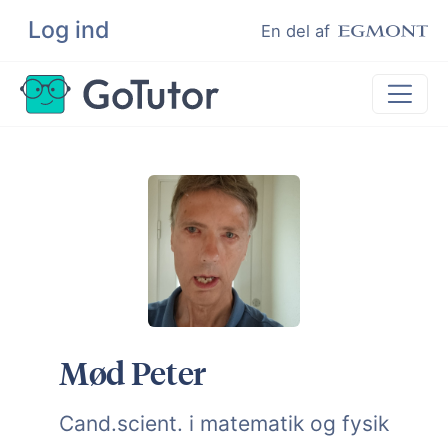
Log ind
Søg
En del af
Lektiehjælp
Eksamenshjælp
Hjælp til ordblinde
Kundeudtalelser
Undervisere
Mød Peter
Cand.scient. i matematik og fysik