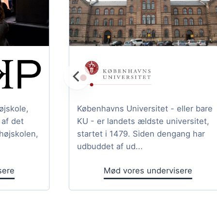
jskole,
Københavns Universitet - eller bare
af det
KU - er landets ældste universitet,
højskolen,
startet i 1479. Siden dengang har
udbuddet af ud...
sere
Mød vores undervisere