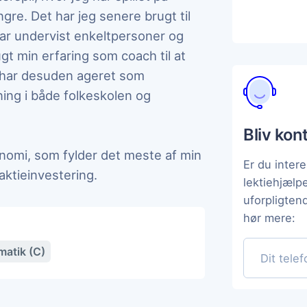
ngre. Det har jeg senere brugt til
har undervist enkeltpersoner og
ugt min erfaring som coach til at
 har desuden ageret som
ing i både folkeskolen og
Bliv kon
nomi, som fylder det meste af min
Er du intere
aktieinvestering.
lektiehjælp
uforpligten
hør mere:
atik (C)