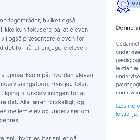
GOT
ne fagområder, hvilket også
Denne un
il ikke kun fokusere på, at eleven
g vil også præsentere eleven for
Uddannels
d det formål at engagere eleven i
undervise
pædagogi
lektiehjæl
være opmærksom på, hvordan eleven
undervise
undervisningsform. Hvis jeg føler,
pædagogis
tilgang til undervisningen for at
undervisn
re det. Alle lærer forskelligt, og
Læs mere
oces mellem elev og underviser om,
lektiehjæ
bedres.
rspil, hvor jeg har spillet på