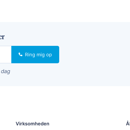
er
Ring mig op
i dag
Virksomheden
Å