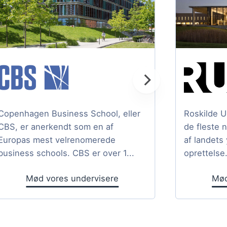
Copenhagen Business School, eller
Roskilde U
CBS, er anerkendt som en af
de fleste 
Europas mest velrenomerede
af landets
business schools. CBS er over 1...
oprettelse.
Mød vores undervisere
Mød