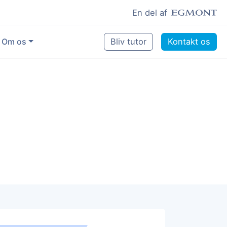
En del af
Om os
Bliv tutor
Kontakt os
Vores eksperter
Sikring af kvalitet
Pædagogisk grundlag
Skoler og kommuner
Job som lektiehjælper
Job som erfaren underviser