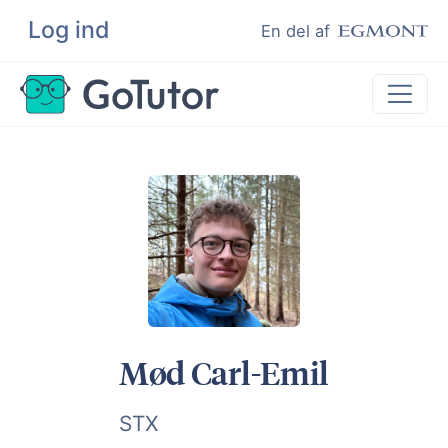
Log ind
Søg
En del af
Lektiehjælp
Eksamenshjælp
Hjælp til ordblinde
Kundeudtalelser
Undervisere
Mød Carl-Emil
STX