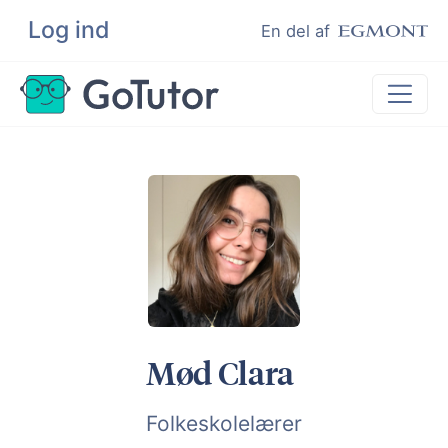
Log ind
Søg
En del af
Lektiehjælp
Eksamenshjælp
Hjælp til ordblinde
Kundeudtalelser
Undervisere
Mød Clara
Folkeskolelærer