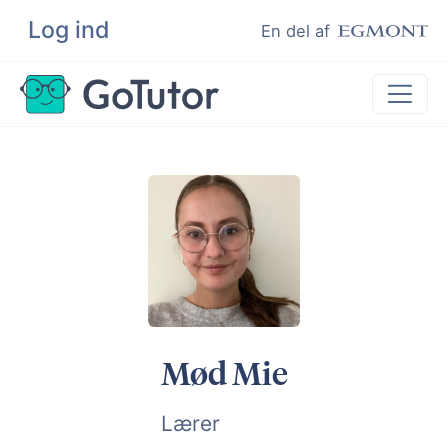
Log ind
Søg
En del af
Lektiehjælp
Eksamenshjælp
Hjælp til ordblinde
Kundeudtalelser
Undervisere
Mød Mie
Lærer