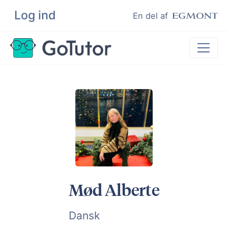
Log ind
Søg
En del af
Lektiehjælp
Eksamenshjælp
Hjælp til ordblinde
Kundeudtalelser
Undervisere
Mød Alberte
Dansk