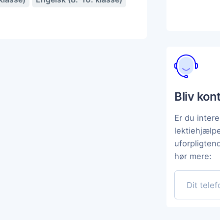
Bliv kon
Er du intere
lektiehjælp
uforpligten
hør mere: