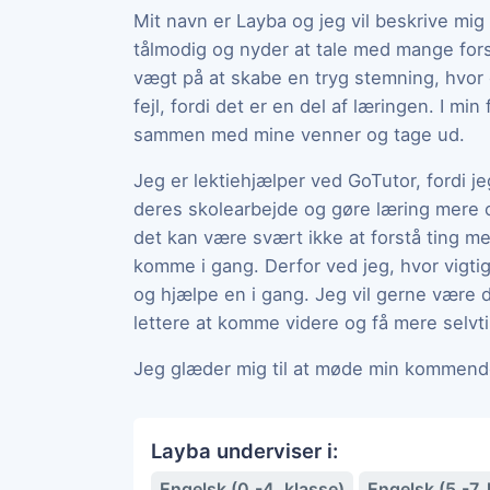
Mit navn er Layba og jeg vil beskrive mi
tålmodig og nyder at tale med mange for
vægt på at skabe en tryg stemning, hvor d
fejl, fordi det er en del af læringen. I min
sammen med mine venner og tage ud.
Jeg er lektiehjælper ved GoTutor, fordi j
deres skolearbejde og gøre læring mere 
det kan være svært ikke at forstå ting 
komme i gang. Derfor ved jeg, hvor vigtig
og hjælpe en i gang. Jeg vil gerne være 
lettere at komme videre og få mere selvtil
Jeg glæder mig til at møde min kommend
Layba underviser i:
Engelsk (0.-4. klasse)
Engelsk (5.-7. 