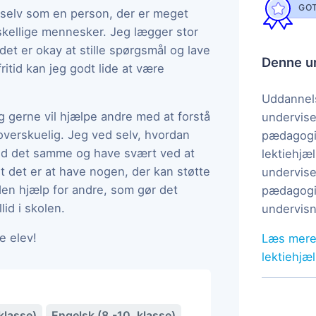
GOT
g selv som en person, der er meget
skellige mennesker. Jeg lægger stor
et er okay at stille spørgsmål og lave
Denne un
 fritid kan jeg godt lide at være
Uddannels
eg gerne vil hjælpe andre med at forstå
undervise
overskuelig. Jeg ved selv, hvordan
pædagogi
med det samme og have svært ved at
lektiehjæl
t det er at have nogen, der kan støtte
undervise
den hjælp for andre, som gør det
pædagogis
lid i skolen.
undervisn
e elev!
Læs mere
lektiehjæ
klasse)
Engelsk (8.-10. klasse)