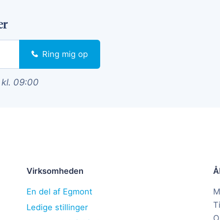
er
Ring mig op
 kl. 09:00
Virksomheden
Å
En del af Egmont
M
T
Ledige stillinger
O