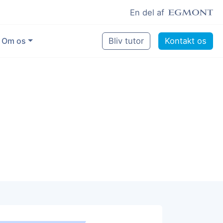
En del af
Om os
Bliv tutor
Kontakt os
Vores eksperter
Sikring af kvalitet
Pædagogisk grundlag
Skoler og kommuner
Job som lektiehjælper
Job som erfaren underviser