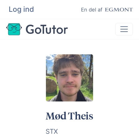
Log ind
Søg
En del af
Lektiehjælp
Eksamenshjælp
Hjælp til ordblinde
Kundeudtalelser
Undervisere
Mød Theis
STX