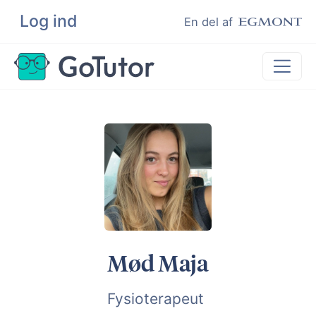
Log ind
Søg
En del af
Lektiehjælp
Eksamenshjælp
Hjælp til ordblinde
Kundeudtalelser
Undervisere
Mød Maja
Fysioterapeut