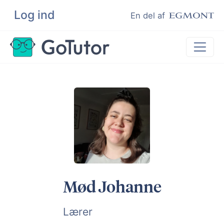
Log ind
Søg
En del af
Lektiehjælp
Eksamenshjælp
Hjælp til ordblinde
Kundeudtalelser
Undervisere
Mød Johanne
Lærer