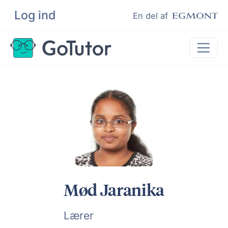
Log ind
Søg
En del af
Lektiehjælp
Eksamenshjælp
Hjælp til ordblinde
Kundeudtalelser
Undervisere
Mød Jaranika
Lærer