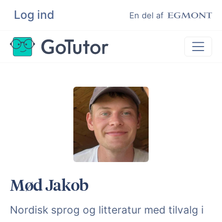
Log ind
Søg
En del af
Lektiehjælp
Eksamenshjælp
Hjælp til ordblinde
Kundeudtalelser
Undervisere
Mød Jakob
Nordisk sprog og litteratur med tilvalg i