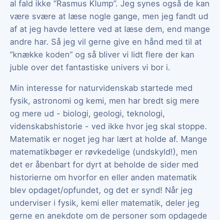
al fald ikke ”Rasmus Klump”. Jeg synes også de kan
være svære at læse nogle gange, men jeg fandt ud
af at jeg havde lettere ved at læse dem, end mange
andre har. Så jeg vil gerne give en hånd med til at
”knække koden” og så bliver vi lidt flere der kan
juble over det fantastiske univers vi bor i.
Min interesse for naturvidenskab startede med
fysik, astronomi og kemi, men har bredt sig mere
og mere ud - biologi, geologi, teknologi,
videnskabshistorie - ved ikke hvor jeg skal stoppe.
Matematik er noget jeg har lært at holde af. Mange
matematikbøger er røvkedelige (undskyld!), men
det er åbenbart for dyrt at beholde de sider med
historierne om hvorfor en eller anden matematik
blev opdaget/opfundet, og det er synd! Når jeg
underviser i fysik, kemi eller matematik, deler jeg
gerne en anekdote om de personer som opdagede