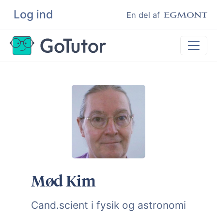
Log ind
Søg
En del af
Lektiehjælp
Eksamenshjælp
Hjælp til ordblinde
Kundeudtalelser
Undervisere
Mød Kim
Cand.scient i fysik og astronomi