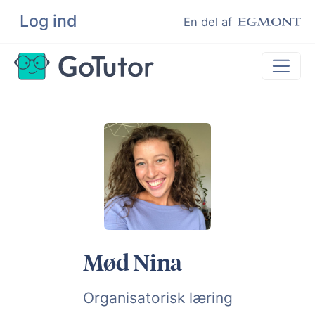
Log ind
Søg
En del af
Lektiehjælp
Eksamenshjælp
Hjælp til ordblinde
Kundeudtalelser
Undervisere
Mød Nina
Organisatorisk læring