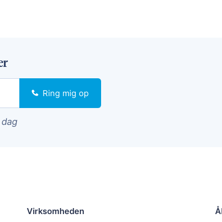
er
Ring mig op
i dag
Virksomheden
Å