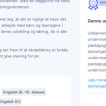
 lufthavnen. Med en baggrund fra Niels
GOT
retningsverdenen.
r jeg, at det er vigtigt at have det
Denne un
 at arbejde med børn og teenagere i
l deres udvikling og læring, da vi alle
Uddannels
undervise
pædagogi
 ser frem til at skræddersy et forløb,
lektiehjæl
mt give mening for jer.
undervise
pædagogis
undervisn
Læs mere
lektiehjæ
Engelsk (8.-10. klasse)
Engelsk (C)