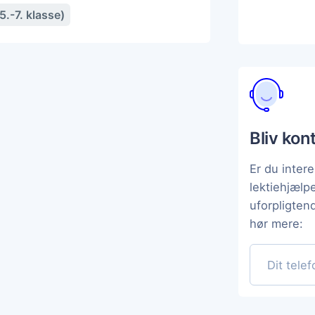
.-7. klasse)
Bliv kon
Er du intere
lektiehjæl
uforpligten
hør mere: