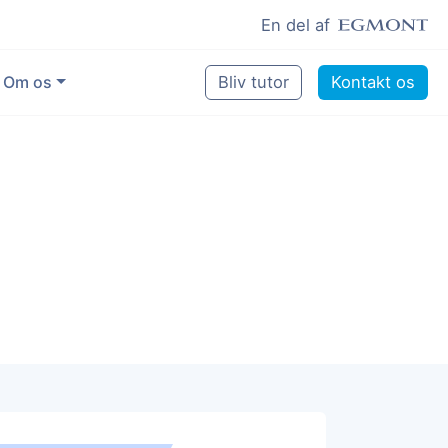
En del af
Om os
Bliv tutor
Kontakt os
Vores eksperter
Sikring af kvalitet
Pædagogisk grundlag
Skoler og kommuner
Job som lektiehjælper
Job som erfaren underviser