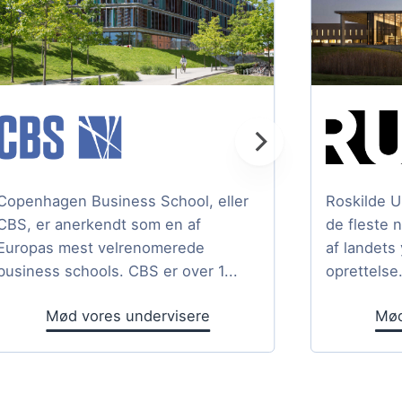
Copenhagen Business School, eller
Roskilde U
CBS, er anerkendt som en af
de fleste 
Europas mest velrenomerede
af landets
business schools. CBS er over 1...
oprettelse.
Mød vores undervisere
Mød