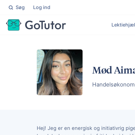
Søg
Log ind
Søg
Lektiehjæ
Folkeskolen
Ma
Individuel hjælp til elever i 0
Knæ
Le
Ek
Gymnasiet
Da
Mød Aim
Målrettet hjælp til elever på
Få i
Hj
Ku
En
Handelsøkonom
Un
Målr
Hej! Jeg er en energisk og initiativrig pige