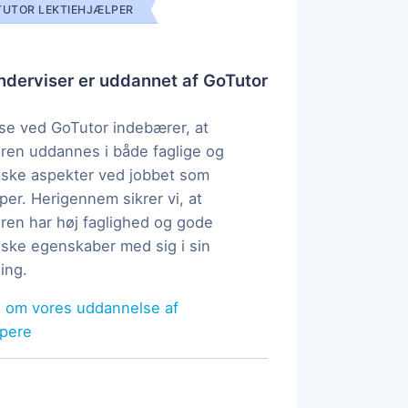
UTOR LEKTIEHJÆLPER
derviser er uddannet af GoTutor
e ved GoTutor indebærer, at
ren uddannes i både faglige og
ske aspekter ved jobbet som
per. Herigennem sikrer vi, at
ren har høj faglighed og gode
ke egenskaber med sig i sin
ing.
 om vores uddannelse af
lpere