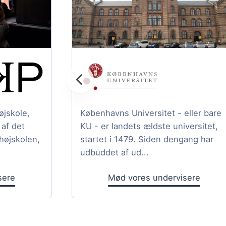
jskole,
Københavns Universitet - eller bare
af det
KU - er landets ældste universitet,
højskolen,
startet i 1479. Siden dengang har
udbuddet af ud...
sere
Mød vores undervisere