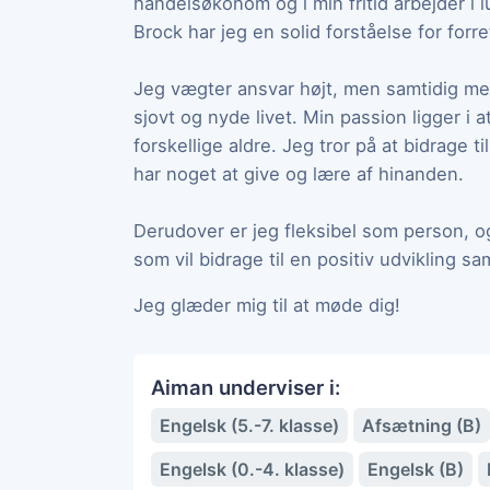
handelsøkonom og i min fritid arbejder i
Brock har jeg en solid forståelse for for
Jeg vægter ansvar højt, men samtidig mene
sjovt og nyde livet. Min passion ligger i
forskellige aldre. Jeg tror på at bidrage ti
har noget at give og lære af hinanden.
Derudover er jeg fleksibel som person, og
som vil bidrage til en positiv udvikling sa
Jeg glæder mig til at møde dig!
Aiman underviser i:
Engelsk (5.-7. klasse)
Afsætning (B)
Engelsk (0.-4. klasse)
Engelsk (B)