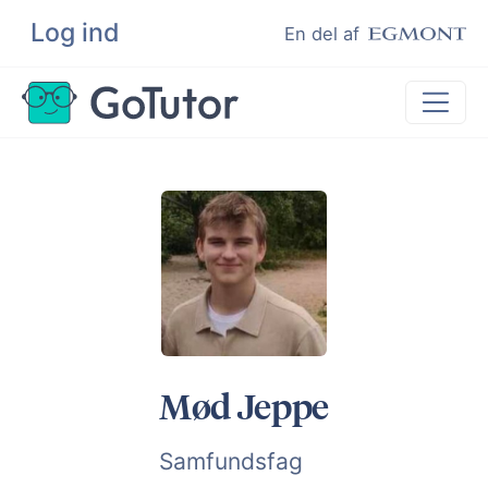
Log ind
Søg
En del af
Lektiehjælp
Eksamenshjælp
Hjælp til ordblinde
Kundeudtalelser
Undervisere
Mød Jeppe
Samfundsfag